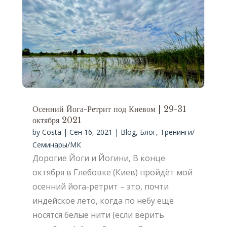
Осенний Йога-Ретрит под Киевом | 29-31
октября 2021
by
Costa
|
Сен 16, 2021
|
Blog
,
Блог
,
Тренинги/
Семинары/МК
Дорогие Йоги и Йогини, В конце
октября в Глебовке (Киев) пройдёт мой
осенний йога-ретрит – это, почти
индейское лето, когда по небу ещё
носятся белые нити (если верить