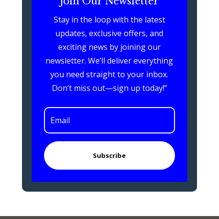
Join Our Newsletter
Stay in the loop with the latest
updates, exclusive offers, and
exciting news by joining our
newsletter. We’ll deliver everything
you need straight to your inbox.
Don’t miss out—sign up today!”
Subscribe