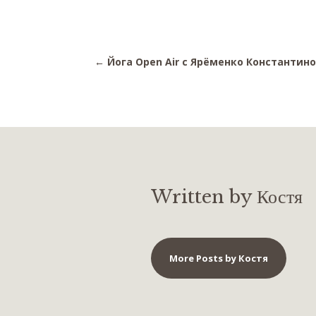
←
Йога Open Air с Ярёменко Константино
Written by Костя
More Posts by Костя