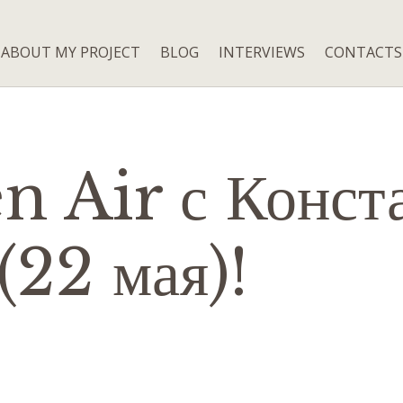
ABOUT MY PROJECT
BLOG
INTERVIEWS
CONTACTS
n Air с Конст
(22 мая)!