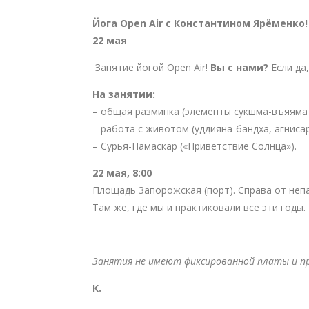
Йога
Open
Air с Константином Ярёменко!
22 мая
Занятие йогой Open Air!
Вы с нами?
Если да
На занятии:
– общая разминка (элементы сукшма-въяяма 
– работа с животом (уддияна-бандха, агниса
– Сурья-Намаскар («Приветствие Солнца»).
22 мая, 8:00
Площадь Запорожская (порт). Справа от непа
Там же, где мы и практиковали все эти годы.
Занятия не имеют фиксированной платы и п
К.