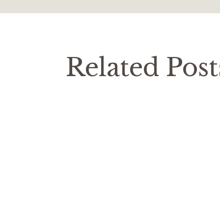
Related Post
Costa
Blog
Блог
Стать
Для мене очевидно, що московити ата
будь-якій країні. На жаль, вони доб
люди будують міста,…