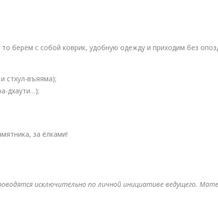
, то берём с собой коврик, удобную одежду и приходим без опоз
и стхул-въяяма);
ра-дхаути…);
мятника, за ёлками!
роводятся исключительно по личной инициативе ведущего. Мат