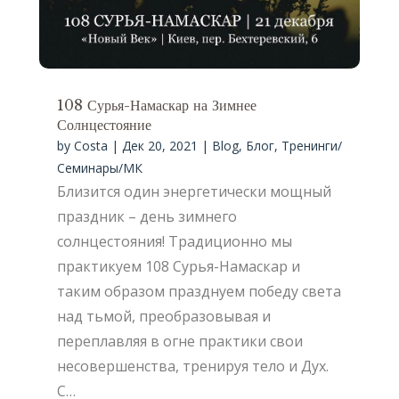
108 Сурья-Намаскар на Зимнее
Солнцестояние
by
Costa
|
Дек 20, 2021
|
Blog
,
Блог
,
Тренинги/
Семинары/МК
Близится один энергетически мощный
праздник – день зимнего
солнцестояния! Традиционно мы
практикуем 108 Сурья-Намаскар и
таким образом празднуем победу света
над тьмой, преобразовывая и
переплавляя в огне практики свои
несовершенства, тренируя тело и Дух.
С…