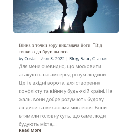
Війна з точки зору викладача йоги: “Від
тонкого до брутального”
by
Costa
|
Июн 8, 2022
|
Blog
,
Блог
,
Статьи
Для мене очевидно, що московити
атакують насамперед розум людини.
Це і є вхідні ворота, для створення
конфлікту та війни у будь-якій країні. На
жаль, вони добре розуміють будову
людини та механізми мислення. Вони
втямили головну суть, що саме люди
будують міста,…
Read More