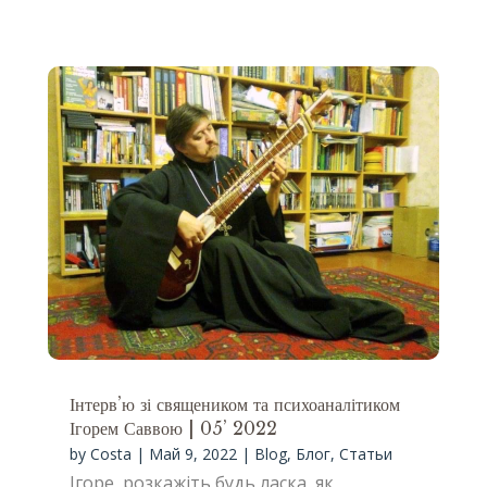
Інтерв’ю зі священиком та психоаналітиком
Ігорем Саввою | 05’ 2022
by
Costa
|
Май 9, 2022
|
Blog
,
Блог
,
Статьи
Ігоре, розкажіть будь ласка, як