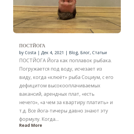
ПОСТЙОГА
by
Costa
|
Дек 4, 2021
|
Blog
,
Блог
,
Статьи
ПОСТЙОГА Йога как поплавок рыбака.
Погружается под воду, исчезает из
виду, когда «клюёт» рыба Социум, с его
дефицитом высокооплачиваемых
вакансий, арендных плат, «есть
нечего», «а чем за квартиру платить» и
т.д. Все йога-тичеры давно знают эту
формулу. Когда…
Read More