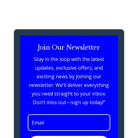
Join Our Newsletter
Stay in the loop with the latest
updates, exclusive offers, and
exciting news by joining our
newsletter. We’ll deliver everything
you need straight to your inbox.
Don’t miss out—sign up today!”