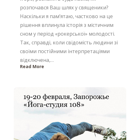
розпочався Ваш шлях у священики?
Наскільки я пам’ятаю, частково на це
рішення вплинула історія з містичним
сном у період «рокерської» молодості.
Так, справді, коли свідомість людини зі
своїми постійними інтерпретаціями
відключена,…
Read More