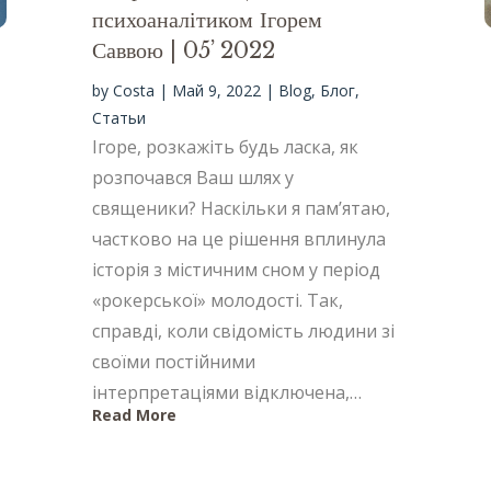
психоаналітиком Ігорем
Саввою | 05’ 2022
by
Costa
|
Май 9, 2022
|
Blog
,
Блог
,
Статьи
Ігоре, розкажіть будь ласка, як
розпочався Ваш шлях у
священики? Наскільки я пам’ятаю,
частково на це рішення вплинула
історія з містичним сном у період
«рокерської» молодості. Так,
справді, коли свідомість людини зі
своїми постійними
інтерпретаціями відключена,…
Read More