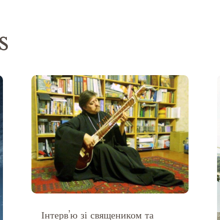
s
Інтерв’ю зі священиком та