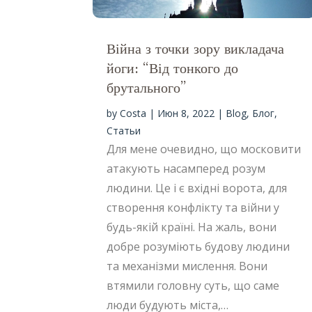
Війна з точки зору викладача
йоги: “Від тонкого до
брутального”
by
Costa
|
Июн 8, 2022
|
Blog
,
Блог
,
Статьи
Для мене очевидно, що московити
атакують насамперед розум
людини. Це і є вхідні ворота, для
створення конфлікту та війни у
будь-якій країні. На жаль, вони
добре розуміють будову людини
та механізми мислення. Вони
втямили головну суть, що саме
люди будують міста,…