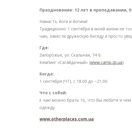
Празднование: 12 лет в преподавании, 0
Намастэ, йоги и йогини!
Традиционно 1 сентября в моей жизни не тол
чаю, завести дружескую беседу и просто уви
Где:
Запорожье, ул. Скальная, 74 Б
Кемпинг «Сагайдачный» (
www.camp.zp.ua
)
Когда:
1 сентября (ЧТ), с 18.00 до ~21.00
Что с собой:
к чаю можно брать то, что Вы любите и чем
одежду.
www.
otherplaces.
com.
ua