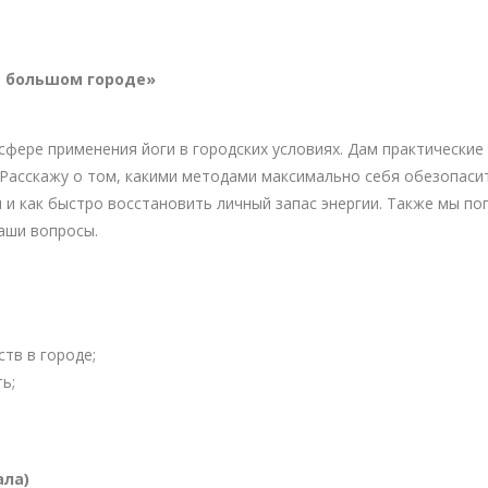
в большом городе»
сфере применения йоги в городских условиях. Дам практические
 Расскажу о том, какими методами максимально себя обезопасит
и как быстро восстановить личный запас энергии. Также мы п
аши вопросы.
тв в городе;
ь;
ала)