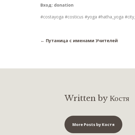
Вход: donation
#costayoga #costicus #yoga #hatha_yoga #city
←
Путаница с именами Учителей
Written by Костя
More Posts by Костя