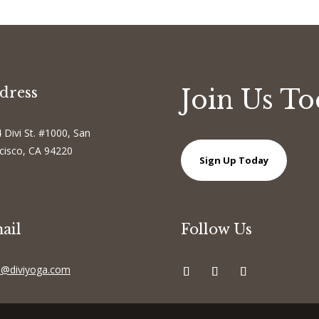
dress
Join Us T
 Divi St. #1000, San
cisco, CA 94220
Sign Up Today
ail
Follow Us
o@diviyoga.com