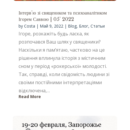
Інтерв’ю зі священиком та психоаналітиком
Ігорем Саввою | 05’ 2022
by
Costa
|
Май 9, 2022
|
Blog
,
Блог
,
Статьи
Ігоре, розкажіть будь ласка, як
розпочався Ваш шлях у священики?
Наскільки я пам’ятаю, частково на це
рішення вплинула історія з містичним
сном у період «рокерської» молодості.
Так, справді, коли свідомість людини зі
своїми постійними інтерпретаціями
відключена,…
Read More