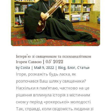
Інтерв’ю зі священиком та психоаналітиком
Ігорем Саввою | 05’ 2022
by
Costa
|
Май 9, 2022
|
Blog
,
Блог
,
Статьи
Ігоре, розкажіть будь ласка, як
розпочався Ваш шлях у священики?
Наскільки я пам’ятаю, частково на це
рішення вплинула історія з містичним
сном у період «рокерської» молодості.
Так, справді, коли свідомість людини зі