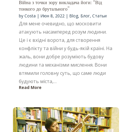
Війна з точки зору викладача йоги: “Від
тонкого до брутального”
by
Costa
|
Июн 8, 2022
|
Blog
,
Блог
,
Статьи
Для мене очевидно, що московити
атакують насамперед розум людини.
Це і є вхідні ворота, для створення
конфлікту та війни у будь-якій країні. На
жаль, вони добре розуміють будову
людини та механізми мислення. Вони
втямили головну суть, що саме люди
будують міста,…
Read More