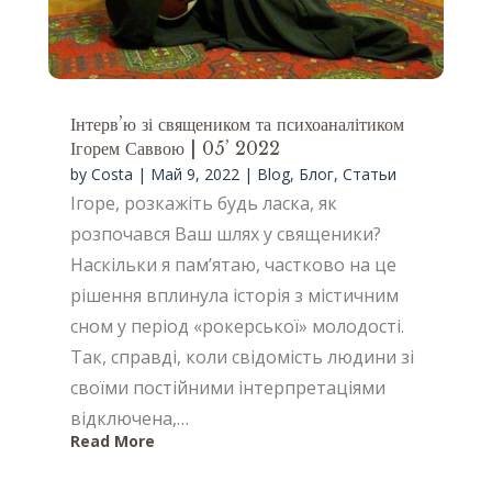
Інтерв’ю зі священиком та психоаналітиком
Ігорем Саввою | 05’ 2022
by
Costa
|
Май 9, 2022
|
Blog
,
Блог
,
Статьи
Ігоре, розкажіть будь ласка, як
розпочався Ваш шлях у священики?
Наскільки я пам’ятаю, частково на це
рішення вплинула історія з містичним
сном у період «рокерської» молодості.
Так, справді, коли свідомість людини зі
своїми постійними інтерпретаціями
відключена,…
Read More