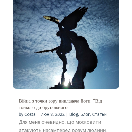
Війна з точки зору викладача йоги: “Від
тонкого до брутального”
by
Costa
|
Июн 8, 2022
|
Blog
,
Блог
,
Статьи
Для мене очевидно, що московити
атакують насамперед розум людини.