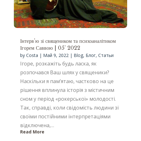
Інтерв’ю зі священиком та психоаналітиком
Ігорем Саввою | 05’ 2022
by
Costa
|
Май 9, 2022
|
Blog
,
Блог
,
Статьи
Ігоре, розкажіть будь ласка, як
розпочався Ваш шлях у священики?
Наскільки я пам’ятаю, частково на це
рішення вплинула історія з містичним
сном у період «рокерської» молодості.
Так, справді, коли свідомість людини зі
своїми постійними інтерпретаціями
відключена,…
Read More