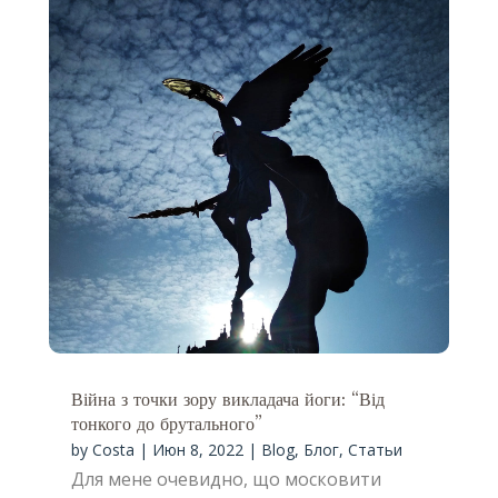
Війна з точки зору викладача йоги: “Від
тонкого до брутального”
by
Costa
|
Июн 8, 2022
|
Blog
,
Блог
,
Статьи
Для мене очевидно, що московити