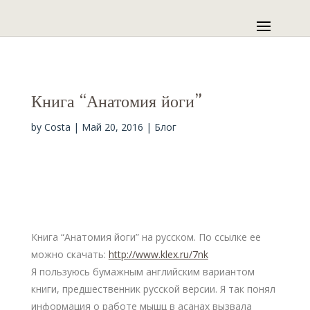
Книга “Анатомия йоги”
by
Costa
|
Май 20, 2016
|
Блог
Книга “Анатомия йоги” на русском. По ссылке ее
можно скачать:
http://www.klex.ru/7nk
Я пользуюсь бумажным английским вариантом
книги, предшественник русской версии. Я так понял
информация о работе мышц в асанах вызвала