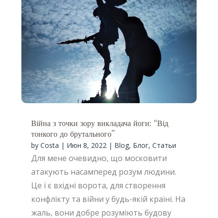
Війна з точки зору викладача йоги: “Від
тонкого до брутального”
by
Costa
|
Июн 8, 2022
|
Blog
,
Блог
,
Статьи
Для мене очевидно, що московити
атакують насамперед розум людини.
Це і є вхідні ворота, для створення
конфлікту та війни у будь-якій країні. На
жаль, вони добре розуміють будову