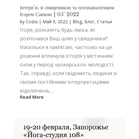
Інтерв’ю зі священиком та психоаналітиком
Ігорем Саввою | 05’ 2022
by
Costa
|
Май 9, 2022
|
Blog
,
Блог
,
Статьи
Ігоре, розкажіть будь ласка, як
розпочався Ваш шлях у священики?
Наскільки я пам’ятаю, частково на це
рішення вплинула історія з містичним
сном у період «рокерської» молодості.
Так, справді, коли свідомість людини зі
своїми постійними інтерпретаціями
відключена,…
Read More