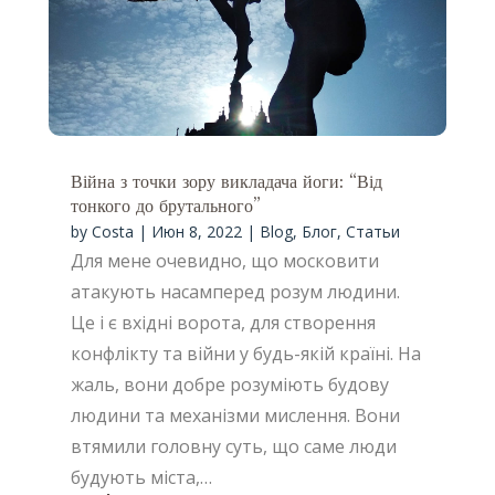
Війна з точки зору викладача йоги: “Від
тонкого до брутального”
by
Costa
|
Июн 8, 2022
|
Blog
,
Блог
,
Статьи
Для мене очевидно, що московити
атакують насамперед розум людини.
Це і є вхідні ворота, для створення
конфлікту та війни у будь-якій країні. На
жаль, вони добре розуміють будову
людини та механізми мислення. Вони
втямили головну суть, що саме люди
будують міста,…