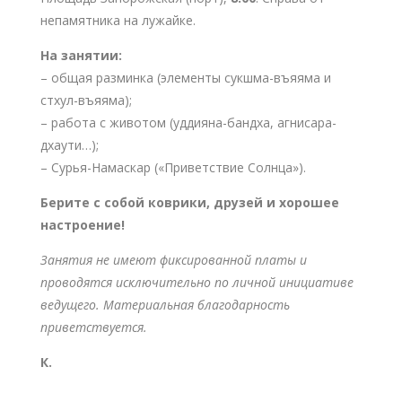
непамятника на лужайке.
На занятии:
– общая разминка (элементы сукшма-въяяма и
стхул-въяяма);
– работа с животом (уддияна-бандха, агнисара-
дхаути…);
– Сурья-Намаскар («Приветствие Солнца»).
Берите с собой коврики, друзей и хорошее
настроение!
Занятия не имеют фиксированной платы и
проводятся исключительно по личной инициативе
ведущего. Материальная благодарность
приветствуется.
К.