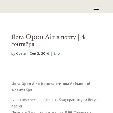
Йога Open Air в порту | 4
сентября
by
Costa
|
Сен 2, 2016
|
Блог
Йога
Open
Air с Константином Ярёменко!
4 сентября
В это воскресенье (4 сентября) практикуем йогу в
парке!
Площадь Запорожская (порт),
8:00
. Справа от