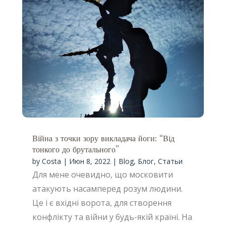
Війна з точки зору викладача йоги: “Від
тонкого до брутального”
by
Costa
|
Июн 8, 2022
|
Blog
,
Блог
,
Статьи
Для мене очевидно, що московити
атакують насамперед розум людини.
Це і є вхідні ворота, для створення
конфлікту та війни у будь-якій країні. На