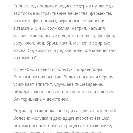
Корнеплоды редьки и редиса содержат углеводы,
азотистые экстрактивные вещества, ферменты,
лизоцим, фитонциды, пуриновые соединения,
витамины С и А, соли калия, натрия, кальция,
магния; минеральные вещества: железо, фосфор,
серу, хлор, йод, бром, калий, магний и эфирные
масла. Содержится в редьке большое количество
витамина С.
С лечебной целью используют корнеплоды.
Выкапывают их осенью. Редька посевная черная
усиливает аппетит, улучшает пищеварение,
обладает мочегонным, противовоспалительным,
бактерицидным действием.
Редька противопоказана при гастритах, язвенной
болезни желудка и двенадцатиперстной кишки,
острых воспалительных процессах в кишечнике,
почках, печени, а также при беременности.