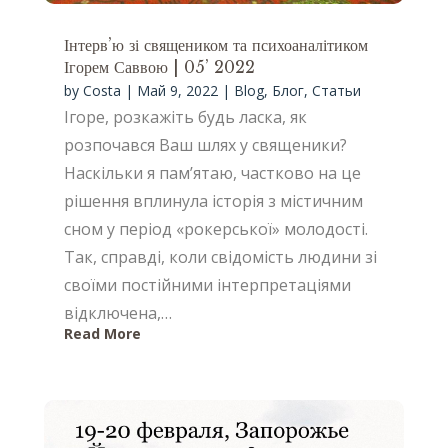
Інтерв’ю зі священиком та психоаналітиком
Ігорем Саввою | 05’ 2022
by
Costa
|
Май 9, 2022
|
Blog
,
Блог
,
Статьи
Ігоре, розкажіть будь ласка, як
розпочався Ваш шлях у священики?
Наскільки я пам’ятаю, частково на це
рішення вплинула історія з містичним
сном у період «рокерської» молодості.
Так, справді, коли свідомість людини зі
своїми постійними інтерпретаціями
відключена,…
Read More