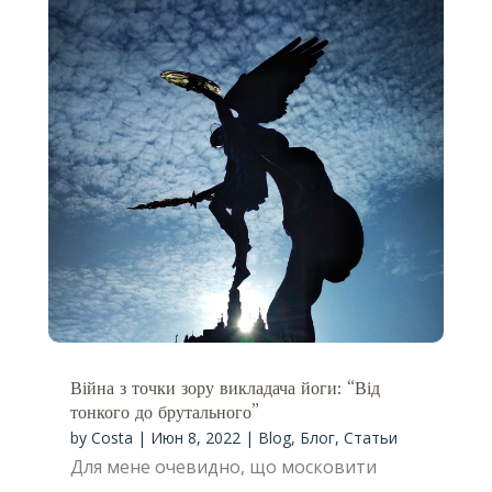
Війна з точки зору викладача йоги: “Від
тонкого до брутального”
by
Costa
|
Июн 8, 2022
|
Blog
,
Блог
,
Статьи
Для мене очевидно, що московити