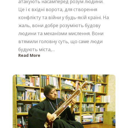
атакують насамперед розум людини.
Це і є вхідні ворота, для створення
конфлікту та війни у будь-якій країні. На
жаль, вони добре розуміють будову
людини та механізми мислення. Вони
втямили головну суть, що саме люди
будують міста,…
Read More