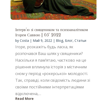
Інтерв’ю зі священиком та психоаналітиком
Ігорем Саввою | 05’ 2022
by
Costa
|
Май 9, 2022
|
Blog
,
Блог
,
Статьи
Ігоре, розкажіть будь ласка, як
розпочався Ваш шлях у священики?
Наскільки я пам’ятаю, частково на це
рішення вплинула історія з містичним
сном у період «рокерської» молодості.
Так, справді, коли свідомість людини зі
своїми постійними інтерпретаціями
відключена,…
Read More