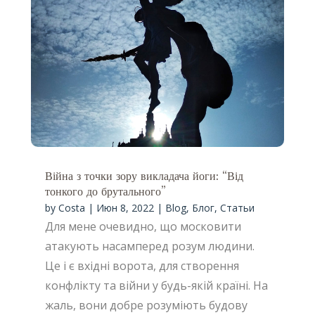
Війна з точки зору викладача йоги: “Від
тонкого до брутального”
by
Costa
|
Июн 8, 2022
|
Blog
,
Блог
,
Статьи
Для мене очевидно, що московити
атакують насамперед розум людини.
Це і є вхідні ворота, для створення
конфлікту та війни у будь-якій країні. На
жаль, вони добре розуміють будову