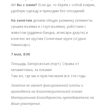
Air!
Вы с нами?
Если да, то берём с собой коврик,
удобную одежду и приходим без опозданий.
На занятии
делаем общую разминку (элементы
сукшма-въяяма и стхул-въяяма), работаем с
животом (уддияна-бандха, агнисара-дхаути) и
конечно же крутим Солнечные круги («Сурья-
Намаскар»).
7 мая, 8:00
Площадь Запорожская (порт). Справа от
непамятника, за ёлками!
Там же, где мы и практиковали все эти годы.
Занятия не имеют фиксированной платы и
проводятся на благотворительной основе.
Материальная благодарность преподавателю на
Ваше усмотрение.