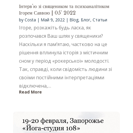
Інтерв’ю зі священиком та психоаналітиком
Ігорем Саввою | 05’ 2022
by
Costa
|
Май 9, 2022
|
Blog
,
Блог
,
Статьи
Ігоре, розкажіть будь ласка, як
розпочався Ваш шлях у священики?
Наскільки я пам’ятаю, частково на це
рішення вплинула історія з містичним
сном у період «рокерської» молодості.
Так, справді, коли свідомість людини зі
своїми постійними інтерпретаціями
відключена,…
Read More