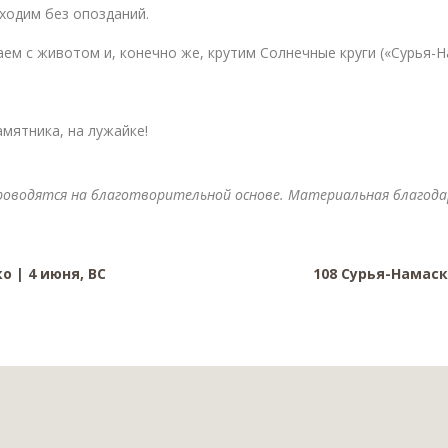
иходим без опозданий.
м с животом и, конечно же, крутим Солнечные круги («Сурья-Н
мятника, на лужайке!
роводятся на благотворительной основе. Материальная благод
о | 4 июня, ВС
108 Сурья-Намаск