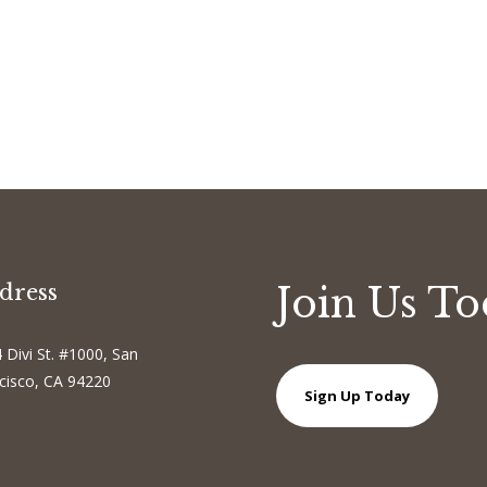
dress
Join Us T
 Divi St. #1000, San
cisco, CA 94220
Sign Up Today