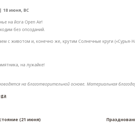
| 18 июня, ВС
ье на йога Open Air!
иходим без опозданий.
м с животом и, конечно же, крутим Солнечные круги («Сурья-Н
мятника, на лужайке!
роводятся на благотворительной основе. Материальная благод
oga
стояние (21 июня)
Праздновани