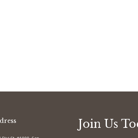
dress
Join Us T