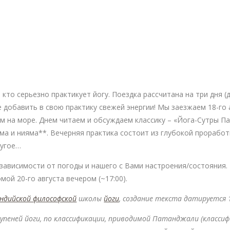
кто серьезно практикует йогу. Поездка рассчитана на три дня 
 добавить в свою практику свежей энергии! Мы заезжаем 18-го а
ем на море. Днем читаем и обсуждаем классику – «Йога-Сутры П
а и нияма**. Вечерняя практика состоит из глубокой проработк
ругое…
ависимости от погоды и нашего с Вами настроения/состояния. 
ой 20-го августа вечером (~17:00).
ндийской философской
школы
йоги
, создание текста датируется 1
тупеней йоги, по классификации, приводимой Патанджали (класси