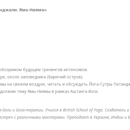
анджали. Яма-Нияма»
 обозримом будущем тренингов-интенсивов.
ре, около заповедника (Бирючий остров).
мы на свежем воздухе, читать и обсуждать Йога-Сутры Патандж
одолжим тему Ямы-Ниямы в рамках Аштанга-йоги.
-йоги и йога-терапии. Учился
в
British School of Yoga.
Создатель и
встреч с различными мастерами. Преподает в Украине, Индии и 