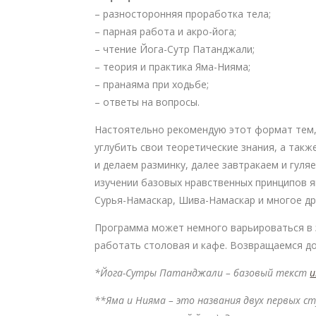
– разносторонняя проработка тела;
– парная работа и акро-йога;
– чтение Йога-Сутр Патанджали;
– теория и практика Яма-Нияма;
– пранаяма при ходьбе;
– ответы на вопросы.
Настоятельно рекомендую этот формат тем, 
углубить свои теоретические знания, а также
и делаем разминку, далее завтракаем и гуля
изучении базовых нравственных принципов ям
Сурья-Намаскар, Шива-Намаскар и многое д
Программа может немного варьироваться в з
работать столовая и кафе. Возвращаемся дом
*Йога-Сутры Патанджали – базовый текст
и
**Яма и Нияма – это названия двух первых с