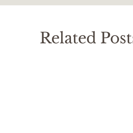
Related Post
Costa
Blog
Блог
Стать
Для мене очевидно, що московити ата
будь-якій країні. На жаль, вони доб
люди будують міста,…