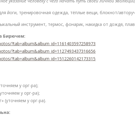
ное указание человеку с чего начать путь своей личной эволюци
для йоги, тренировочная одежда, тёплые вещи, блокнот/авторуч
зыкальный инструмент, термос, фонарик, накидка от дождя, плав
а Бирючем:
photos/?tab=album&album_id=1161403597258973
photos/?tab=album&album_id=1127493437316656
photos/?tab=album&album_id=1512260142173315
уточняем у орг-ра);
точняем у орг-ра);
» (уточняем у орг-ра).
ьна: