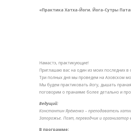
«Практика Хатха-Йоги. Йога-Сутры Пат
Намастэ, практикующие!
Приглашаю вас на один из моих последних в
Три полных дня мы проведем на Азовском мо
Мы будем практиковать йогу, дышать праная
поговорим о пранаяме более детально и пр
Ведущий:
Константин Ярёменко
–
преподаватель хатха
Запорожье. Поэт, переводчик и организатор 
В программе: