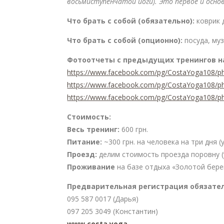
восьмиступенчатой йоги). Это первое и основ
Что брать с собой (обязательно):
коврик 
Что брать с собой (опционно):
посуда, му
Фотоотчеты с предыдущих тренингов н
https://www.facebook.com/pg/CostaYoga108/
https://www.facebook.com/pg/CostaYoga108/
https://www.facebook.com/pg/CostaYoga108/
Стоимость:
Весь тренинг:
600 грн.
Питание:
~300 грн. на человека на три дня (
Проезд:
делим стоимость проезда поровну (у
Проживание
на базе отдыха «Золотой берег
Предварительная регистрация обязател
095 587 0017 (Дарья)
097 205 3049 (Константин)
www.costa.yoga