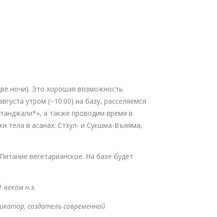
(две ночи). Это хорошая возможность
вгуста утром (~10:00) на базу, расселяемся
атанджали*», а также проводим время в
и тела в асанах: Стхул- и Сукшма-Въяяма,
Питание вегетарианское. На базе будет
 веком н.э.
фикатор, создатель современной