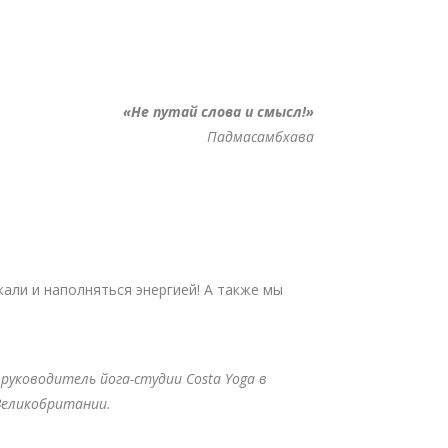
«Не путай слова и смысл!»
Падмасамбхава
али и наполняться энергией! А также мы
 руководитель йога-студии
Costa Yoga
в
Великобритании.