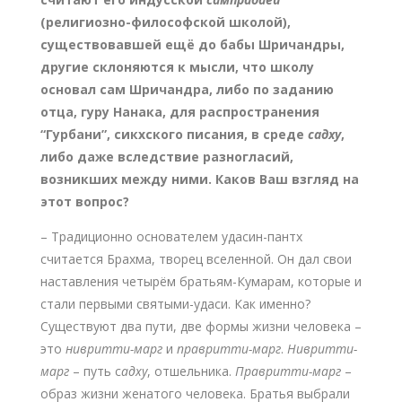
(религиозно-философской школой),
существовавшей ещё до бабы Шричандры,
другие склоняются к мысли, что школу
основал сам Шричандра, либо по заданию
отца, гуру Нанака, для распространения
“Гурбани”, сикхского писания, в среде
садху
,
либо даже вследствие разногласий,
возникших между ними. Каков Ваш взгляд на
этот вопрос?
– Традиционно основателем удасин-пантх
считается Брахма, творец вселенной. Он дал свои
наставления четырём братьям-Кумарам, которые и
стали первыми святыми-удаси. Как именно?
Существуют два пути, две формы жизни человека –
это
нивритти-марг
и
правритти-марг
.
Нивритти-
марг
– путь с
адху
, отшельника.
Правритти-марг
–
образ жизни женатого человека. Братья выбрали