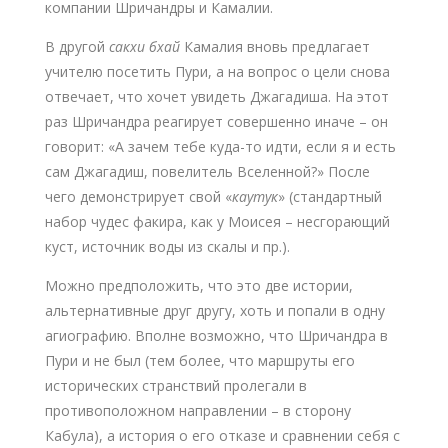
компании Шричандры и Камалии.
В другой
сакхи
бхай
Камалия вновь предлагает
учителю посетить Пури, а на вопрос о цели снова
отвечает, что хочет увидеть Джагадиша. На этот
раз Шричандра реагирует совершенно иначе – он
говорит: «А зачем тебе куда-то идти, если я и есть
сам Джагадиш, повелитель Вселенной?» После
чего демонстрирует свой «
каутук
» (стандартный
набор чудес факира, как у Моисея – несгорающий
куст, источник воды из скалы и пр.).
Можно предположить, что это две истории,
альтернативные друг другу, хоть и попали в одну
агиографию. Вполне возможно, что Шричандра в
Пури и не был (тем более, что маршруты его
исторических странствий пролегали в
противоположном направлении – в сторону
Кабула), а история о его отказе и сравнении себя с