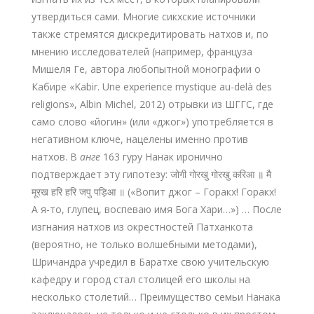
утвердиться сами. Многие сикхские источники
также стремятся дискредитировать натхов и, по
мнению исследователей (например, француза
Мишеля Ге, автора любопытной монографии о
Кабире «Kabir. Une experience mystique au-delà des
religions», Albin Michel, 2012) отрывки из ШГГС, где
само слово «йогин» (или «джог») употребляется в
негативном ключе, нацелены именно против
натхов. В
анге
163 гуру Нанак иронично
подтверждает эту гипотезу: जोगी गोरखु गोरखु करिआ ॥ मै
मूरख हरि हरि जपु पड़िआ ॥ («Вопит джог – Горакх! Горакх!
А я-то, глупец, воспеваю имя Бога Хари…») … После
изгнания натхов из окрестностей Патханкота
(вероятно, не только волшебными методами),
Шричандра учредил в Баратхе свою учительскую
кафедру и город стал столицей его школы на
несколько столетий… Преимущество семьи Нанака