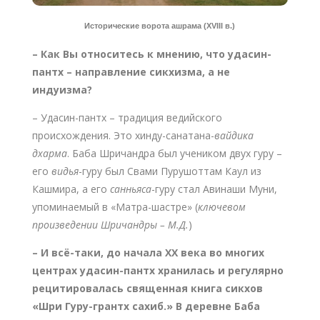
Исторические ворота ашрама (XVIII в.)
– Как Вы относитесь к мнению, что удасин-
пантх – направление сикхизма, а не
индуизма?
– Удасин-пантх – традиция ведийского
происхождения. Это хинду-санатана-
вайдика
дхарма
. Баба Шричандра был учеником двух гуру –
его
видья
-гуру был Свами Пурушоттам Каул из
Кашмира, а его
санньяса
-гуру стал Авинаши Муни,
упоминаемый в «Матра-шастре» (
ключевом
произведении Шричандры – М.Д.
)
– И всё-таки, до начала
XX
века во многих
центрах удасин-пантх хранилась и регулярно
рецитировалась священная книга сикхов
«Шри Гуру-грантх сахиб.» В деревне Баба