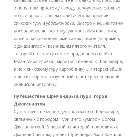
заключалось не только и не столько в их простом
и понятном простому народу вероучении, сколько
во всё возраставшем политическом влиянии
сикхских гуру и
удасиначарьи
, быстро и эффективно
договаривавшегося с мусульманскими властями,
даже и преследовавшими самих сикхов (например,
с Джахангиром, казнившим пятого учителя,
который по совету своего придворного шейха
Миан Мира приехал мириться именно к Шричандре,
а не к сикхскому гуру Харгобинду)… Интереснейший
и до сих пор малоизученный пласт средневековой
индийской истории…
Путешествие Шричандры в Пури, город
Джаганнатхи
Существует не менее десятка
сакхи
о Шричандре,
связанных с городом Пури и его кумиром богом
Джаганнатхой. В первой из историй, приводимых
Дханной Сингхом, ученик Шричандры
бхай
Камалия