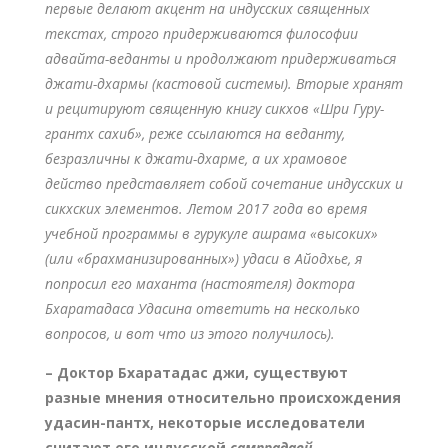
первые делают акцент на индусских священных
текстах, строго придерживаются философии
адвайта-веданты и продолжают придерживаться
джати-дхармы (кастовой системы). Вторые хранят
и рецитируют священную книгу сикхов «Шри Гуру-
грантх сахиб», реже ссылаются на веданту,
безразличны к джати-дхарме, а их храмовое
действо представляет собой сочетание индусских и
сикхских элементов. Летом 2017 года во время
учебной программы в гурукуле ашрама «высоких»
(или «брахманизированных») удаси в Айодхье, я
попросил его маханта (настоятеля) доктора
Бхаратадаса Удасина ответить на несколько
вопросов, и вот что из этого получилось).
– Доктор Бхаратадас джи, существуют
разные мнения относительно происхождения
удасин-пантх, некоторые исследователи
считают его индусской
сампрадаей