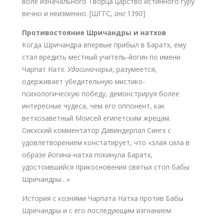
воле изначального Творца царство истинного гуру
вечно и неизменно. [ШГГС,
анг
1390]
Противостояние Шричандры и натхов
Когда Шричандра впервые прибыл в Баратх, ему
стал вредить местный учитель-йогин по имени
Чарпат Натх.
Удасиначарья
, разумеется,
одерживает убедительную мистико-
психологическую победу, демонстрируя более
интересные чудеса, чем его оппонент, как
ветхозаветный Моисей египетским жрецам.
Сикхский комментатор Давиндерпал Сингх с
удовлетворением констатирует, что «злая сила в
образе йогина-натха покинула Баратх,
удостоившийся прикосновения святых стоп бабы
Шричандры…»
История с кознями Чарпата Натха против Бабы
Шричандры и с его последующим изгнанием