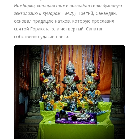
Нимбарки, которая тоже возводит свою духовную
генеалогию к Кумарам – М.Д.
). Третий, Санандан,
основал традицию натхов, которую прославил
святой Горакхнатх, а четвёртый, Санатан,
собственно удасин-пантх.