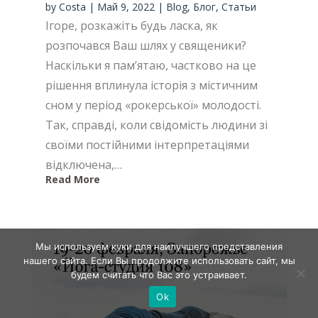
by
Costa
|
Май 9, 2022
|
Blog
,
Блог
,
Статьи
Ігоре, розкажіть будь ласка, як
розпочався Ваш шлях у священики?
Наскільки я пам’ятаю, частково на це
рішення вплинула історія з містичним
сном у період «рокерської» молодості.
Так, справді, коли свідомість людини зі
своїми постійними інтерпретаціями
відключена,…
Read More
Мы используем куки для наилучшего представления
нашего сайта. Если Вы продолжите использовать сайт, мы
будем считать что Вас это устраивает.
Ok