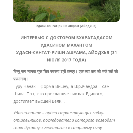
Удаси-сангат-риши ашрам (Айодхья)
ИНТЕРВЬЮ С ДОКТОРОМ БХАРАТАДАСОМ
УДАСИНОМ МАХАНТОМ
УДАСИ-САНГАТ-РИШИ АШРАМА, АЙОДХЬЯ (
31
ИЮЛЯ 2017 ГОДА)
विष्णु
रूप
नानक
गुरू
शिव
स्वरूप
श्री
छन्द्र
।
एक
रूप
कर
जो
भजे
लहै
सो
परमानन्द
॥
Гуру Нанак – форма Вишну, а Шричандра – сам
Шива. Тот, кто прославляет их как Единого,
достигает высшей цели…
Удасин-пантх – орден странствующих садху-
отшельников, последователи которого возводят
свою духовную генеалогию к старшему сыну