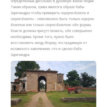
определённый диссонанс в духовную жизни Индии.
Таким образом, Шива явился в образе бабы
Шричандры чтобы примирить
ниргуна-бхакти
и
сагуна-бхакти
– невозможно быть только
ниргуна-
бхактом
или только
сагуна-бхактом
: обе формы
бхакти должны присутствовать, обе совершенно
необходимы. Кроме того, нужно было
восстановить хинду-
дхарму
, пострадавшую от
исламского завоевания, что и сделал баба
Шричандра.