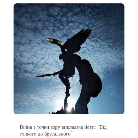
Війна з точки зору викладача йоги: “Від
тонкого до брутального”