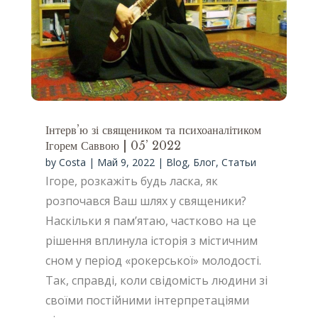
Інтерв’ю зі священиком та психоаналітиком
Ігорем Саввою | 05’ 2022
by
Costa
|
Май 9, 2022
|
Blog
,
Блог
,
Статьи
Ігоре, розкажіть будь ласка, як
розпочався Ваш шлях у священики?
Наскільки я пам’ятаю, частково на це
рішення вплинула історія з містичним
сном у період «рокерської» молодості.
Так, справді, коли свідомість людини зі
своїми постійними інтерпретаціями