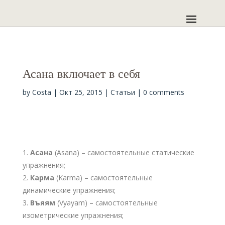
Асана включает в себя
by
Costa
|
Окт 25, 2015
|
Статьи
|
0 comments
Асана
(Asana) – самостоятельные статические
упражнения;
Карма
(Karma) – самостоятельные
динамические упражнения;
Въяям
(Vyayam) – самостоятельные
изометрические упражнения;