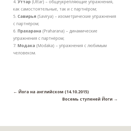
Уттар
(Uttar) – общеукрепляющие упражнения,
как самостоятельные, так и с партнёром;
Савирья
(Savirya) – изометрические упражнения
с партнёром;
Прахарана
(Praharana) – динамические
упражнения с партнёром;
Модака
(Modaka) – упражнения с любимым
человеком.
←
Йога на английском (14.10.2015)
Восемь ступеней Йоги
→