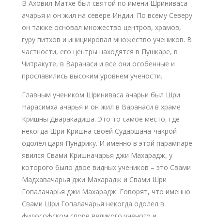
В Аховил Матхе был святой по имени Шриниваса
ачарья и он жил на севере Индии. По всему Северу
он также основал множество центров, храмов,
гуру питхов и инициировал множество учеников. В
частности, его центры находятся в Пушкаре, в
Читракуте, в Варанаси и все они особенные и
прославились высоким уровнем учености.
Главным учеником Шриниваса ачарьи был Шри
Нарасимха ачарья и он жил в Варанаси в храме
Кришны Дваракадиша. Это то самое место, где
некогда Шри Кришна своей Сударшана-чакрой
одолел царя Пундрику. И именно в этой парампаре
явился Свами Кришначарья джи Махарадж, у
которого было двое видных учеников – это Свами
Мадхавачарья джи Махарадж и Свами Шри
Гопалачарья джи Махарадж. Говорят, что именно
Свами Шри Гопалачарья некогда одолел в
философском споре великого ученого и