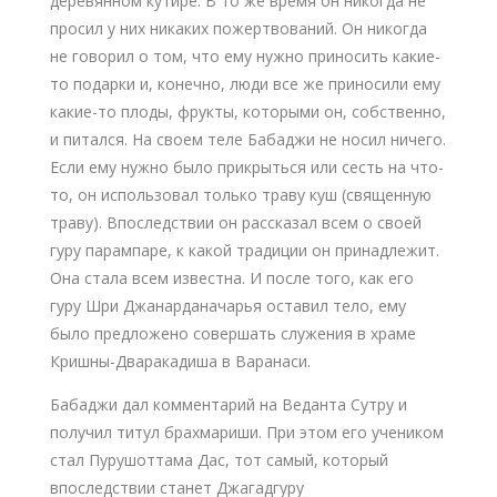
деревянном кутире. В то же время он никогда не
просил у них никаких пожертвований. Он никогда
не говорил о том, что ему нужно приносить какие-
то подарки и, конечно, люди все же приносили ему
какие-то плоды, фрукты, которыми он, собственно,
и питался. На своем теле Бабаджи не носил ничего.
Если ему нужно было прикрыться или сесть на что-
то, он использовал только траву куш (священную
траву). Впоследствии он рассказал всем о своей
гуру парампаре, к какой традиции он принадлежит.
Она стала всем известна. И после того, как его
гуру Шри Джанарданачарья оставил тело, ему
было предложено совершать служения в храме
Кришны-Дваракадиша в Варанаси.
Бабаджи дал комментарий на Веданта Сутру и
получил титул брахмариши. При этом его учеником
стал Пурушоттама Дас, тот самый, который
впоследствии станет Джагадгуру