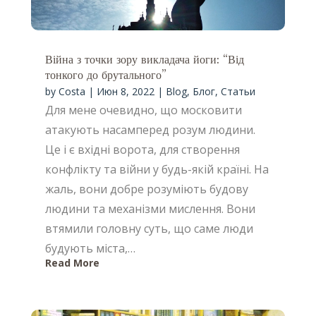
Війна з точки зору викладача йоги: “Від
тонкого до брутального”
by
Costa
|
Июн 8, 2022
|
Blog
,
Блог
,
Статьи
Для мене очевидно, що московити
атакують насамперед розум людини.
Це і є вхідні ворота, для створення
конфлікту та війни у будь-якій країні. На
жаль, вони добре розуміють будову
людини та механізми мислення. Вони
втямили головну суть, що саме люди
будують міста,…
Read More