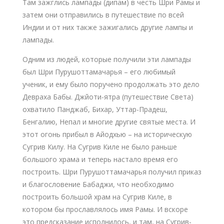
Там зажглись лампады (дипам) в честь Шри Рамы и
затем они отправились в путешествие по всей
Индии и от них также зажигались другие лампы и
лампады.
Одним из людей, которые получили эти лампады
был Шри Пурушоттамачарья – его любимый
ученик, и ему было поручено продолжать это дело
Девраха Бабы. Джйоти-ятра (путешествие Света)
охватило Панджаб, Бихар, Уттар-Прадеш,
Бенгалию, Непал и многие другие святые места. И
этот огонь прибыл в Айодхью – на историческую
Сугрив Килу. На Сугрив Киле не было раньше
большого храма и теперь настало время его
построить. Шри Пурушоттамачарья получил приказ
и благословение Бабаджи, что необходимо
построить большой храм на Сугрив Киле, в
котором бы прославлялось имя Рамы. И вскоре
это предсказание исполнилось, и там, на Сугрив-