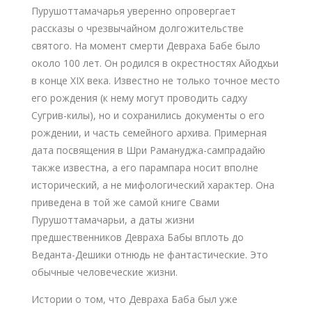
Пурушоттамачарья уверенно опровергает
рассказы о чрезвычайном долгожительстве
святого. На момент смерти Девраха Бабе было
около 100 лет. Он родился в окрестностях Айодхьи
в конце XIX века. Известно не только точное место
его рождения (к нему могут проводить садху
Сугрив-килы), но и сохранились документы о его
рождении, и часть семейного архива. Примерная
дата посвящения в Шри Рамануджа-сампрадайю
также известна, а его парампара носит вполне
исторический, а не мифологический характер. Она
приведена в той же самой книге Свами
Пурушоттамачарьи, а даты жизни
предшественников Девраха Бабы вплоть до
Веданта-Дешики отнюдь не фантастические. Это
обычные человеческие жизни.
Истории о том, что Девраха Баба был уже