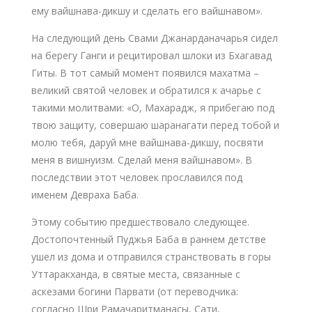
ему вайшнава-дикшу и сделать его вайшнавом».
На следующий день Свами Джанарданачарья сидел
на берегу Ганги и рецитировал шлоки из Бхагавад
Гиты. В тот самый момент появился махатма –
великий святой человек и обратился к ачарье с
такими молитвами: «О, Махарадж, я прибегаю под
твою защиту, совершаю шаранагати перед тобой и
молю тебя, даруй мне вайшнава-дикшу, посвяти
меня в вишнуизм. Сделай меня вайшнавом». В
последствии этот человек прославился под
именем Девраха Баба.
Этому событию предшествовало следующее.
Достопочтенный Пуджья Баба в раннем детстве
ушел из дома и отправился странствовать в горы
Уттаракханда, в святые места, связанные с
аскезами богини Парвати (от переводчика:
согласно Шри Рамачаритманасы, Сати,