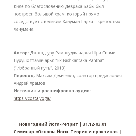
Киле по благословению Девраха Бабы был
построен большой храм, который прямо
соседствует с великим Хануман Гадхи – крепостью
Ханумана.
Автор:
Джагадгуру Рамануджачарья Шри Свами
Пурушоттамачарья “Ek Nishkantaka Pantha”
(“Избранный путь”, 2013)
Перевод:
Максим Демченко, соавтор предисловия
Андрей Храмов
Источник и расшифровка аудио:
https://costa.yoga/
←
Новогодний Йога-Ретрит | 31.12-03.01
Семинар «Основы Йоги. Теория и практика» |