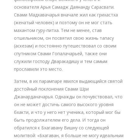
основателя Арья Самадж Даянанду Сарасвати.
Свами Мадхавачарья вначале жил как грихастха
(женатый человек) и поэтому он не мог стать
махантом гуру-питха. Тем не менее, став
отшельником, он посвятил свою жизнь тапасу
(аскезам) и постоянно путешествовал со своим
спутником Свами Гопалачарьей, также они
служили господу Дваракадишу и тем самым
прославили это место.
Затем, в их парампаре явился выдающийся святой
достойный поклонения Свами Шри
Джанарданачарья. Однажды он почувствовал, что
он не может достичь самого высокого уровня
бхакти, и что у него нет ученика, который мог бы
быть продолжателем его дела. И тогда он
обратился к Бхагавану Вишну со следующей
молитвой: «Бхагаван, я больше не могу идеальным