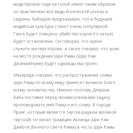
медитировал сидя на голой земле таким образом
он практиковал все виды йогической аскезы и
садханы. Бабаджи предсказывал, что в будущем
индийская культура станет очень популярной,
Ганга будет очищена, убийство коров (го-хатья)
будет остановлено. Он говорил, что нужно
служить матери корове, а также говорил, что храм
на месте рождения Шри Рамы (Шри Рам
Джанмабхуми) будет однажды выстроен.
Махарадж говорил, что распространение славы
Шри Рамы по всему миру принесёт великое благо
всему человечеству. Именно поэтому Девраха
Баба поставил перед своими учениками задачу
проповедовать имя Рамы и его славу. В городе
Праяг, который является тиртха-раджем (великой
тиртхой) он начал традицию Акханда Шри Рам
Джйоти (Вечного Света Рамы) в честь Шри Рамы.