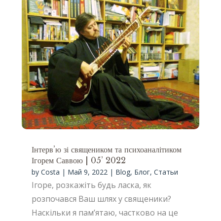
Інтерв’ю зі священиком та психоаналітиком
Ігорем Саввою | 05’ 2022
by
Costa
|
Май 9, 2022
|
Blog
,
Блог
,
Статьи
Ігоре, розкажіть будь ласка, як
розпочався Ваш шлях у священики?
Наскільки я пам’ятаю, частково на це