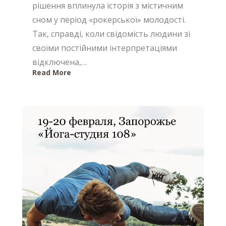
рішення вплинула історія з містичним
сном у період «рокерської» молодості.
Так, справді, коли свідомість людини зі
своїми постійними інтерпретаціями
відключена,…
Read More