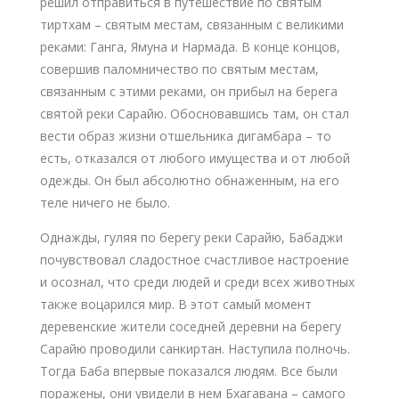
решил отправиться в путешествие по святым
тиртхам – святым местам, связанным с великими
реками: Ганга, Ямуна и Нармада. В конце концов,
совершив паломничество по святым местам,
связанным с этими реками, он прибыл на берега
святой реки Сарайю. Обосновавшись там, он стал
вести образ жизни отшельника дигамбара – то
есть, отказался от любого имущества и от любой
одежды. Он был абсолютно обнаженным, на его
теле ничего не было.
Однажды, гуляя по берегу реки Сарайю, Бабаджи
почувствовал сладостное счастливое настроение
и осознал, что среди людей и среди всех животных
также воцарился мир. В этот самый момент
деревенские жители соседней деревни на берегу
Сарайю проводили санкиртан. Наступила полночь.
Тогда Баба впервые показался людям. Все были
поражены, они увидели в нем Бхагавана – самого