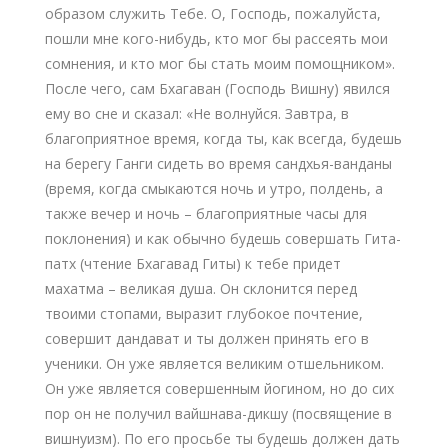
образом служить Тебе. О, Господь, пожалуйста,
пошли мне кого-нибудь, кто мог бы рассеять мои
сомнения, и кто мог бы стать моим помощником».
После чего, сам Бхагаван (Господь Вишну) явился
ему во сне и сказал: «Не волнуйся. Завтра, в
благоприятное время, когда ты, как всегда, будешь
на берегу Ганги сидеть во время сандхья-ванданы
(время, когда смыкаются ночь и утро, полдень, а
также вечер и ночь – благоприятные часы для
поклонения) и как обычно будешь совершать Гита-
патх (чтение Бхагавад Гиты) к тебе придет
махатма – великая душа. Он склонится перед
твоими стопами, выразит глубокое почтение,
совершит дандават и ты должен принять его в
ученики. Он уже является великим отшельником.
Он уже является совершенным йогином, но до сих
пор он не получил вайшнава-дикшу (посвящение в
вишнуизм). По его просьбе ты будешь должен дать