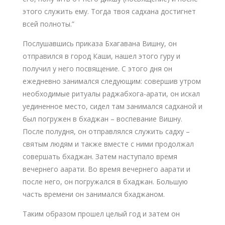
этого служить ему. Тогда твоя садхана достигнет
всей полноты.”
Послушавшись приказа Бхагавана Вишну, он
отправился в город Каши, нашел этого гуру и
получил у него посвящение. С этого дня он
ежедневно занимался следующим: совершив утром
необходимые ритуалы раджабхога-арати, он искал
уединенное место, сидел там занимался садханой и
был погружен в бхаджан – воспевание Вишну.
После полудня, он отправлялся служить садху –
святым людям и также вместе с ними продолжал
совершать бхаджан. Затем наступало время
вечернего аарати. Во время вечернего аарати и
после него, он погружался в бхаджан. Большую
часть времени он занимался бхаджаном.
Таким образом прошел целый год и затем он