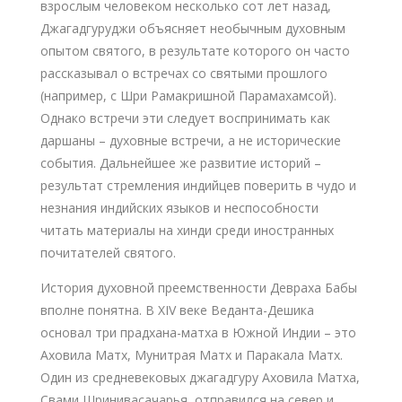
взрослым человеком несколько сот лет назад,
Джагадгуруджи объясняет необычным духовным
опытом святого, в результате которого он часто
рассказывал о встречах со святыми прошлого
(например, с Шри Рамакришной Парамахамсой).
Однако встречи эти следует воспринимать как
даршаны – духовные встречи, а не исторические
события. Дальнейшее же развитие историй –
результат стремления индийцев поверить в чудо и
незнания индийских языков и неспособности
читать материалы на хинди среди иностранных
почитателей святого.
История духовной преемственности Девраха Бабы
вполне понятна. В XIV веке Веданта-Дешика
основал три прадхана-матха в Южной Индии – это
Аховила Матх, Мунитрая Матх и Паракала Матх.
Один из средневековых джагадгуру Аховила Матха,
Свами Шринивасачарья, отправился на север и