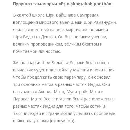
Пурушоттамачарьи «Eṣ niṣkaṇṭakaḥ panthā»
:
В святой школе Шри Вайшнава Сампрадая
воплощения мирового змея Шеши Шри Рамануджи,
явился известный на весь мир ачарья по имени
Шри Веданта Дешика. Он был великим ученым,
великим проповедником, великим бхактом и
почитаемой личностью.
Жизнь ачарьи Шри Веданта Дешики была полна
всяческих чудес и достойна уважения и почитания.
Чтобы продолжить свою парампару, он основал
три основных матха в разных частях Индии. Они
называются Аховил Матх, Мунитрайя Матх и
Паракал Матх. Все эти матхи были расположены в
разных частях Индии для того, чтобы сотни и
тысячи людей в стране могли услышать проповедь
вайшнава-дхармы (вишнуизма).