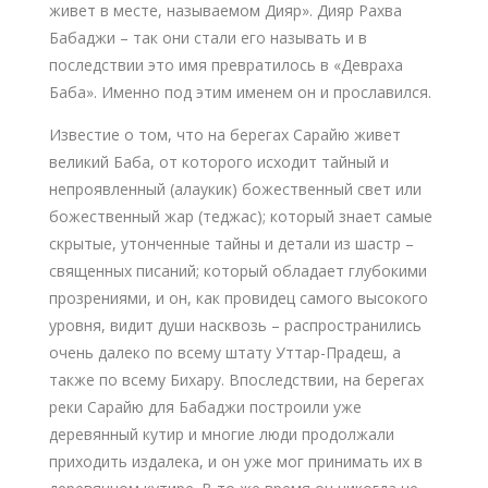
живет в месте, называемом Дияр». Дияр Рахва
Бабаджи – так они стали его называть и в
последствии это имя превратилось в «Девраха
Баба». Именно под этим именем он и прославился.
Известие о том, что на берегах Сарайю живет
великий Баба, от которого исходит тайный и
непроявленный (алаукик) божественный свет или
божественный жар (теджас); который знает самые
скрытые, утонченные тайны и детали из шастр –
священных писаний; который обладает глубокими
прозрениями, и он, как провидец самого высокого
уровня, видит души насквозь – распространились
очень далеко по всему штату Уттар-Прадеш, а
также по всему Бихару. Впоследствии, на берегах
реки Сарайю для Бабаджи построили уже
деревянный кутир и многие люди продолжали
приходить издалека, и он уже мог принимать их в