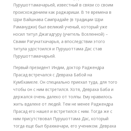
Пурушоттамачарьей, известный в связи со своим
происхождением как раджариши. В те времена в
Шри Вайшнава Сампрадайе (в традиции Шри
Рамануджи) был великий ученый, который уже
носил титул Джагадгуру (учитель Вселенной) –
Свами Рагунатхачарья, а впоследствии этого
титула удостоился и Пурушоттама Дас став
Пурушоттамачарьей.
Первый президент Индии, доктор Раджендра
Прасад встречался с Девраха Бабой на
Кумбхамеле. Он специально приехал туда, для того
чтобы он с ним встретился. Хотя, Девраха Баба и
держался очень далеко от толпы. Ему нравилось
жить вдалеке от людей. Тем не менее Раджендра
Прасад его нашел и встретился с ним. Тогда же с
ним присутствовал Пурушоттама Дас, который
тогда еще был брахмачари, его учеником. Девраха