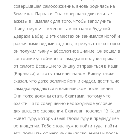
совершившая самосожжение, вновь родилась на
Земле как Парвати. Она совершала длительные
аскезы в Гималаях для того, чтобы заполучить
Шиву в мужья – именно там оказался будущий
Девраха Баба). В этих местах он занимался йогой и
различными видами садханы, в результате которых
он получил гьяну – абсолютное Знание. Он вошел в
состояние устойчивого самадхи и получил приказ
от самого Всевышнего Вишну отправиться в Каши
(Варанаси) и стать там вайшнавом. Вишну также
сказал, что даже великие йоги и сиддхи, достигшие
самадхи нуждаются в вайшнавском посвящении.
Они тоже должны стать бхактами, потому что
бхакти – это совершенно необходимое условие
для высшего свершения. Бхагаван повелел: “В Каши
живет гуру, который был твоим гуру в предыдущем
воплощении. Тебе снова нужно пойти туда, найти
его, получить от него дикшу (посвящение) и после