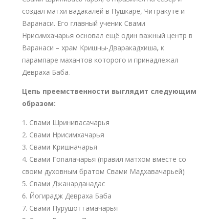
создал матхи вадакалей в Пушкаре, Читракуте и
Варанаси. Его главный ученик Свами
Нрисимхачарья основал ещё один важный центр в
Варанаси – храм Кришны-Дваракадхиша, к
парампаре махантов которого и принадлежал
Девраха Баба.
Цепь преемственности выглядит следующим
образом:
Свами Шринивасачарья
Свами Нрисимхачарья
Свами Кришначарья
Свами Гопалачарья (правил матхом вместе со
своим духовным братом Свами Мадхавачарьей)
Свами Джанарданадас
Йогирадж Девраха Баба
Свами Пурушоттамачарья