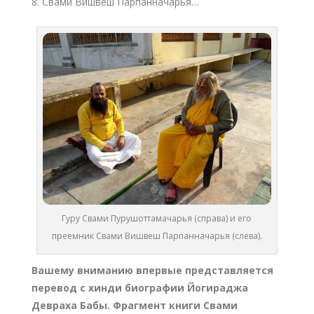
Свами Вишвеш Парпанначарья…
Гуру Свами Пурушоттамачарья (справа) и его
преемник Свами Вишвеш Парпанначарья (слева).
Вашему вниманию впервые представляется
перевод с хинди биографии Йогираджа
Девраха Бабы
. Фрагмент
книги Свами