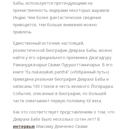
Бабы, используются претендующими на
преемственность лидерами некоторых ашрамов
Индии. Чем более фантастические сведения
приводятся, тем больше внимания можно
привлечь.
Единственный источник настоящей,
реалистической биографии Девраха Бабы, можно
найти у его официального преемника Джагадгуру
Рамануджачарьи Свами Пурушоттамачарьи. В его
книге “Eṣ niṣkaṇṭakaḥ panthā” («Избранный путь»)
приведена реальная биография Девраха Бабы и
написаны 100 стихов в честь великого Йогираджа.
События, описанные в биографии, по большей
части охватывают первую половину XX века.
Как это соответствует представлениям о том, что
Девраха Бабе было несколько сотен лет? В
интервью
Максиму Демченко Свами