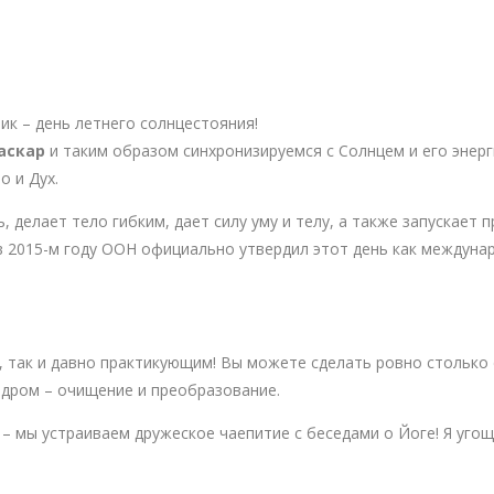
ик – день летнего солнцестояния!
аскар
и таким образом синхронизируемся с Солнцем и его энерг
о и Дух.
, делает тело гибким, дает силу уму и телу, а также запускает
в 2015-м году ООН официально утвердил этот день как междунар
 так и давно практикующим! Вы можете сделать ровно столько 
кадром – очищение и преобразование.
– мы устраиваем дружеское чаепитие с беседами о Йоге! Я угощ