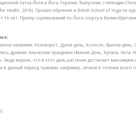
ционной Хатха-Йоги и Йога-Терапии. Выпускник стипендии Cheve
y for Health, 2018). Прошёл обучение в British School of Yoga по 
аёт 16 лет. Призёр соревнований по Йога-спорту в Великобритани
ике:
азное название: Коловорот, Духов день, Колосок, Ярилов день, 
ись древние языческие праздники Иванов День, Купала, Лита. Ли
». Люди верили, что в этот день растения достигают максимума 
 в данный период травами, например, лечили в течение всего г
);