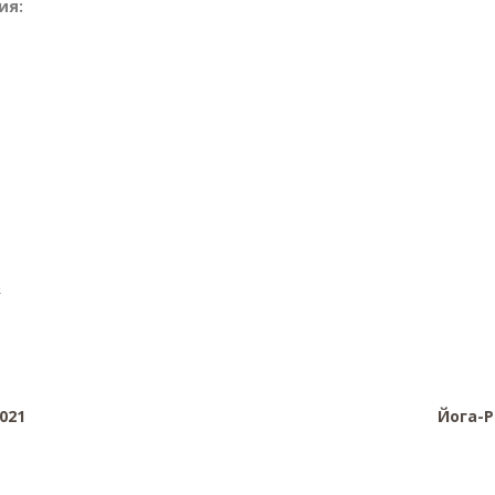
ия:
8
021
Йога-Р