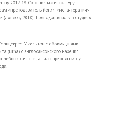
ning 2017-18. Окончил магистратуру
курсам «Преподаватель йоги», «Йога-терапия»
и (Лондон, 2018). Преподавал йогу в студиях
Солнцекрес. У кельтов с обоими днями
та (Litha) с англосаксонского наречия
целебных качеств, а силы природы могут
ода.