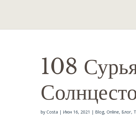
108 Сурья
Солнцест
by
Costa
|
Июн 16, 2021
|
Blog
,
Online
,
Блог
,