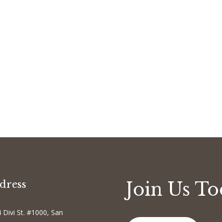
dress
Join Us T
 Divi St. #1000, San