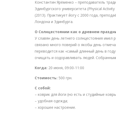
Константин Ярёменко – преподаватель тради
Эдинбургского университета (Physical Activit
(2013). Практикует йогу с 2000 года, препод
Лондона и Эдинбурга.
О Солнцестоянии как о древнем праздн
У славян день летнего солнцестояния имел р
связано много поверий о якобы день отмечал
переводится как «самый длинный день в году
очищать и оздоравливать людей. Собранными
Когда:
20 июня, 09:00-11:00
Стоимость:
500 грн.
С собой:
– коврик для йоги (но есть и студийные ковры
– удобная одежда;
– хорошее настроение.